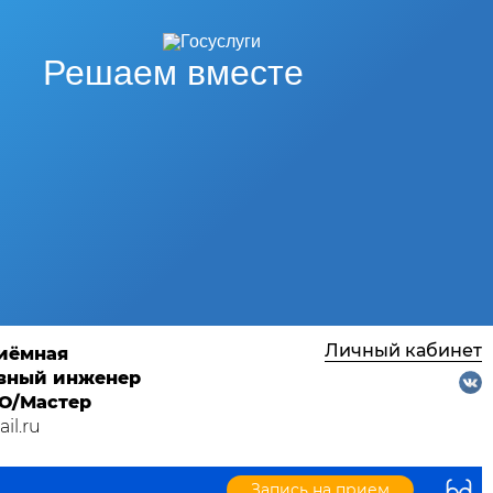
Решаем вместе
Личный кабинет
риёмная
лавный инженер
ТО/Мастер
il.ru
Запись на прием