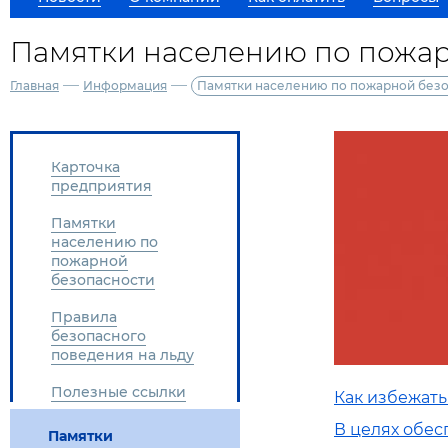
Памятки населению по пожа
—
—
Главная
Информация
Памятки населению по пожарной без
Карточка
предприятия
Памятки
населению по
пожарной
безопасности
Правила
безопасного
поведения на льду
Полезные ссылки
Как избежать
В целях обес
Памятки