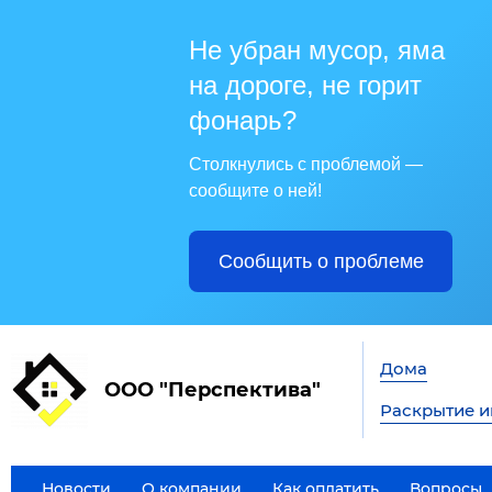
Не убран мусор, яма
на дороге, не горит
фонарь?
Столкнулись с проблемой —
сообщите о ней!
Сообщить о проблеме
Дома
ООО "Перспектива"
Раскрытие 
Новости
О компании
Как оплатить
Вопросы