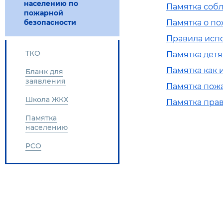
населению по
Памятка соб
пожарной
безопасности
Памятка о п
Правила исп
ТКО
Памятка детя
Памятка как 
Бланк для
заявления
Памятка пожа
Школа ЖКХ
Памятка прав
Памятка
населению
РСО