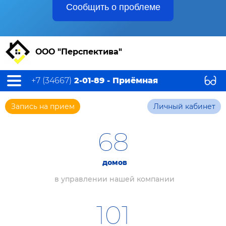
Сообщить о проблеме
ООО "Перспектива"
+7 (34667)
2-01-89 - Приёмная
Запись на прием
Личный кабинет
68
домов
в управлении нашей компании
101