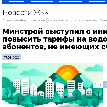
Новости ЖКХ
—
—
Главная
Новости ЖКХ
Минстрой выступил с инициативой по
Минстрой выступил с ин
повысить тарифы на вод
абонентов, не имеющих с
17.06
2025
1
/
1