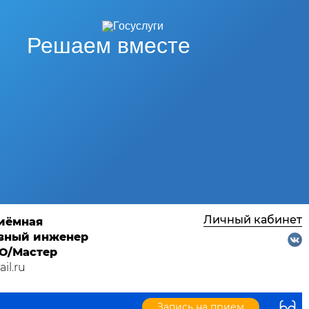
Решаем вместе
Личный кабинет
риёмная
лавный инженер
ТО/Мастер
il.ru
Запись на прием