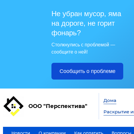
Не убран мусор, яма
на дороге, не горит
фонарь?
Столкнулись с проблемой —
сообщите о ней!
Сообщить о проблеме
Дома
ООО "Перспектива"
Раскрытие 
Новости
О компании
Как оплатить
Вопросы