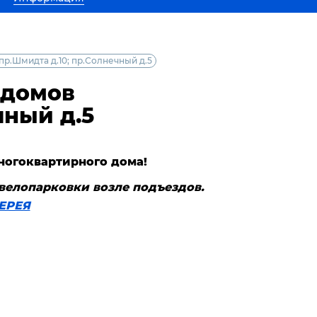
р.Шмидта д.10; пр.Солнечный д.5
 домов
чный д.5
ногоквартирного дома!
велопарковки возле подъездов.
ЕРЕЯ