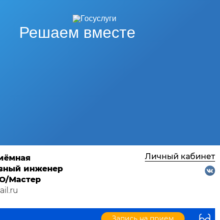
Решаем вместе
Личный кабинет
риёмная
лавный инженер
ТО/Мастер
il.ru
Запись на прием