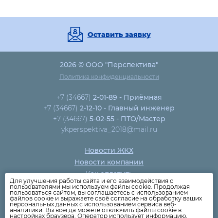
Оставить заявку
2026 © ООО "Перспектива"
Политика конфиденциальности
+7 (34667)
2-01-89 - Приёмная
+7 (34667)
2-12-10 - Главный инженер
+7 (34667)
5-02-55 - ПТО/Мастер
ykperspektiva_2018@mail.ru
Новости ЖКХ
Новости компании
Как оплатить
Для улучшения работы сайта и его взаимодействия с
Дома
пользователями мы используем файлы cookie. Продолжая
пользоваться сайтом, вы соглашаетесь с использованием
Раскрытие информации
файлов cookie и выражаете своё согласие на обработку ваших
персональных данных с использованием сервиса веб-
Вопросы
аналитики. Вы всегда можете отключить файлы cookie в
настройках браузера. Оператор использует информацию,