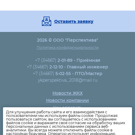
Оставить заявку
2026 © ООО "Перспектива"
Политика конфиденциальности
+7 (34667)
2-01-89 - Приёмная
+7 (34667)
2-12-10 - Главный инженер
+7 (34667)
5-02-55 - ПТО/Мастер
ykperspektiva_2018@mail.ru
Новости ЖКХ
Новости компании
Как оплатить
Для улучшения работы сайта и его взаимодействия с
Дома
пользователями мы используем файлы cookie. Продолжая
пользоваться сайтом, вы соглашаетесь с использованием
Раскрытие информации
файлов cookie и выражаете своё согласие на обработку ваших
персональных данных с использованием сервиса веб-
Вопросы
аналитики. Вы всегда можете отключить файлы cookie в
настройках браузера. Оператор использует информацию,