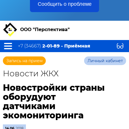
Сообщить о проблеме
ООО "Перспектива"
+7 (34667)
2-01-89 - Приёмная
Запись на прием
Личный кабинет
Новости ЖКХ
Новостройки страны
оборудуют
датчиками
экомониторинга
14.06
2018