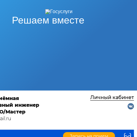
Решаем вместе
Личный кабинет
риёмная
лавный инженер
ТО/Мастер
il.ru
Запись на прием