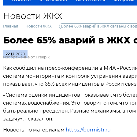
Новости ЖКХ
—
—
Главная
Новости ЖКХ
Более 65% аварий в ЖКХ связаны с во
Более 65% аварий в ЖКХ 
22.12
2020
Изображение от Freepik
Как сообщил на пресс-конференции в МИА «Россия
система мониторинга и контроля устранения ава
показывает, что 65% всех инцидентов в России свя
«Система оценки инцидентов показывает, что боле
системах водоснабжения. Это говорит о том, что то
быть реально преодолен. Разные механизмы, в том 
задачу», - сказал он.
Новость по материалам
https://burmistr.ru