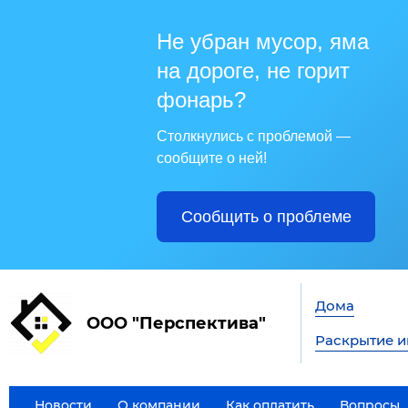
Не убран мусор, яма
на дороге, не горит
фонарь?
Столкнулись с проблемой —
сообщите о ней!
Сообщить о проблеме
Дома
ООО "Перспектива"
Раскрытие 
Новости
О компании
Как оплатить
Вопросы