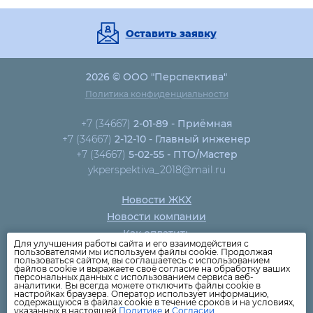
Оставить заявку
2026 © ООО "Перспектива"
Политика конфиденциальности
+7 (34667)
2-01-89 - Приёмная
+7 (34667)
2-12-10 - Главный инженер
+7 (34667)
5-02-55 - ПТО/Мастер
ykperspektiva_2018@mail.ru
Новости ЖКХ
Новости компании
Как оплатить
Для улучшения работы сайта и его взаимодействия с
Дома
пользователями мы используем файлы cookie. Продолжая
пользоваться сайтом, вы соглашаетесь с использованием
Раскрытие информации
файлов cookie и выражаете своё согласие на обработку ваших
персональных данных с использованием сервиса веб-
Вопросы
аналитики. Вы всегда можете отключить файлы cookie в
настройках браузера. Оператор использует информацию,
содержащуюся в файлах cookie в течение сроков и на условиях,
указанных в настоящей
Политике
и
Согласии