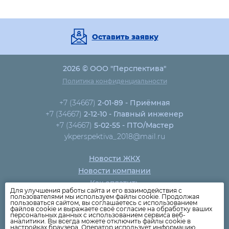
Оставить заявку
2026 © ООО "Перспектива"
Политика конфиденциальности
+7 (34667)
2-01-89 - Приёмная
+7 (34667)
2-12-10 - Главный инженер
+7 (34667)
5-02-55 - ПТО/Мастер
ykperspektiva_2018@mail.ru
Новости ЖКХ
Новости компании
Как оплатить
Для улучшения работы сайта и его взаимодействия с
Дома
пользователями мы используем файлы cookie. Продолжая
пользоваться сайтом, вы соглашаетесь с использованием
Раскрытие информации
файлов cookie и выражаете своё согласие на обработку ваших
персональных данных с использованием сервиса веб-
Вопросы
аналитики. Вы всегда можете отключить файлы cookie в
настройках браузера. Оператор использует информацию,