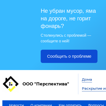
Не убран мусор, яма
на дороге, не горит
фонарь?
Столкнулись с проблемой —
сообщите о ней!
Сообщить о проблеме
Дома
ООО "Перспектива"
Раскрытие 
Новости
О компании
Как оплатить
Вопросы