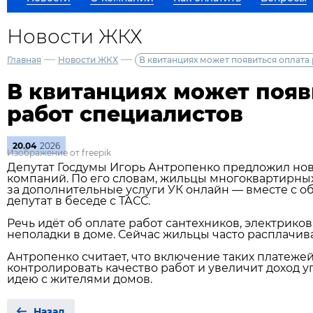
Новости ЖКХ
—
—
Главная
Новости ЖКХ
В квитанциях может появиться оплата
В квитанциях может появ
работ специалистов
20.04
2026
Изображение от freepik
Депутат Госдумы Игорь Антропенко предложил но
компаний. По его словам, жильцы многоквартирны
за дополнительные услуги УК онлайн — вместе с 
депутат в беседе с ТАСС.
Речь идёт об оплате работ сантехников, электрико
неполадки в доме. Сейчас жильцы часто расплачив
Антропенко считает, что включение таких платеж
контролировать качество работ и увеличит доход 
идею с жителями домов.
Назад