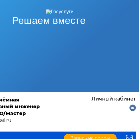
Решаем вместе
Личный кабинет
риёмная
лавный инженер
ТО/Мастер
il.ru
Запись на прием