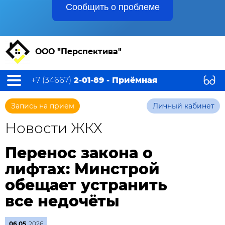
Сообщить о проблеме
ООО "Перспектива"
+7 (34667)
2-01-89 - Приёмная
Запись на прием
Личный кабинет
Новости ЖКХ
Перенос закона о
лифтах: Минстрой
обещает устранить
все недочёты
06.05
2026