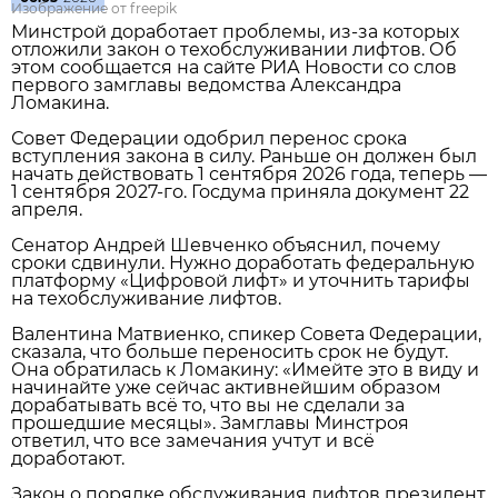
Изображение от freepik
Минстрой доработает проблемы, из‑за которых
отложили закон о техобслуживании лифтов. Об
этом сообщается на сайте РИА Новости со слов
первого замглавы ведомства Александра
Ломакина.
Совет Федерации одобрил перенос срока
вступления закона в силу. Раньше он должен был
начать действовать 1 сентября 2026 года, теперь —
1 сентября 2027‑го. Госдума приняла документ 22
апреля.
Сенатор Андрей Шевченко объяснил, почему
сроки сдвинули. Нужно доработать федеральную
платформу «Цифровой лифт» и уточнить тарифы
на техобслуживание лифтов.
Валентина Матвиенко, спикер Совета Федерации,
сказала, что больше переносить срок не будут.
Она обратилась к Ломакину: «Имейте это в виду и
начинайте уже сейчас активнейшим образом
дорабатывать всё то, что вы не сделали за
прошедшие месяцы». Замглавы Минстроя
ответил, что все замечания учтут и всё
доработают.
Закон о порядке обслуживания лифтов президент