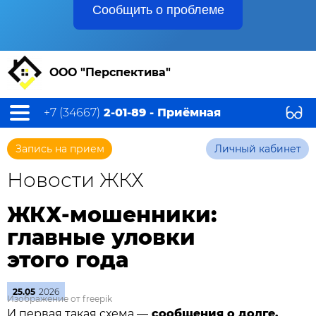
Сообщить о проблеме
ООО "Перспектива"
+7 (34667)
2-01-89 - Приёмная
Запись на прием
Личный кабинет
Новости ЖКХ
ЖКХ-мошенники:
главные уловки
этого года
25.05
2026
Изображение от freepik
И первая такая схема —
сообщения о долге.