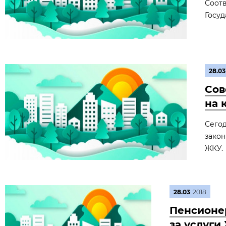
Соот
Госу
28.03
Сов
на 
Сего
закон
ЖКУ.
28.03
2018
Пенсионер
за услуги