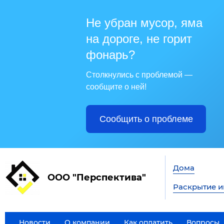
Не убран мусор, яма
на дороге, не горит
фонарь?
Столкнулись с проблемой —
сообщите о ней!
Сообщить о проблеме
Дома
ООО "Перспектива"
Раскрытие 
Новости
О компании
Как оплатить
Вопросы